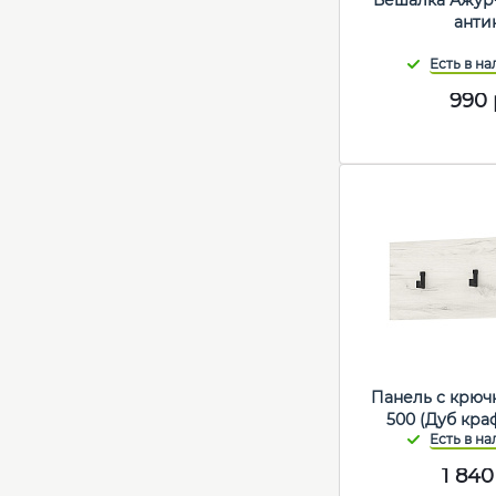
Вешалка Ажур
анти
990
Панель с крюч
500 (Дуб кра
1 840