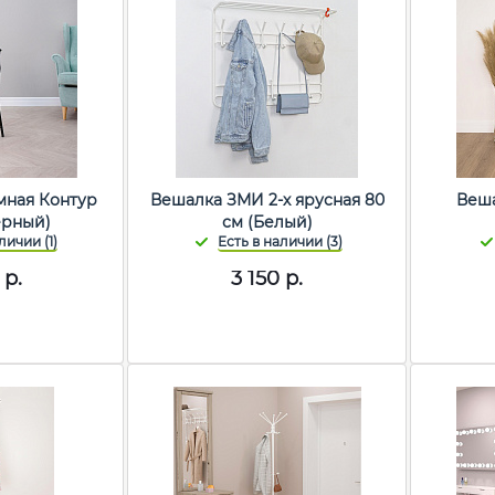
мная Контур
Вешалка ЗМИ 2-х ярусная 80
Веша
ерный)
см (Белый)
р.
3 150
р.