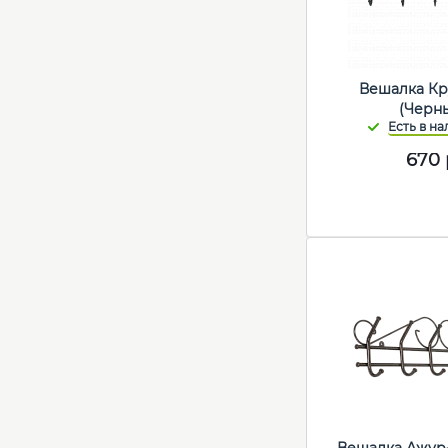
Вешалка Кр
(Черн
670