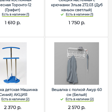
шалка костюмная
Секция настенная с
есная Торонто-12
крючками Эльза 272.03 (Дуб
(Графит)
каньон светлый)
1 610
р.
1 750
р.
ка детская Машинка
Вешалка с полкой Ажур 60
(Синий) АКЦИЯ
см (Белый)
2 370
р.
2 570
р.