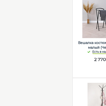
Вешалка костю
малый (Ч
2 770