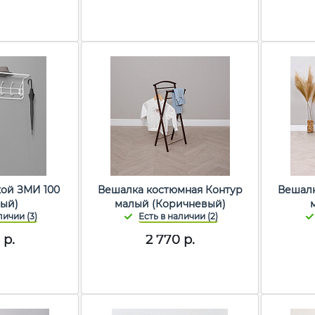
кой ЗМИ 100
Вешалка костюмная Контур
Вешалк
лый)
малый (Коричневый)
р.
2 770
р.