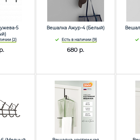
ужева-5
Вешалка Ажур-4 (Белый)
Вешал
ый)
р.
680
р.