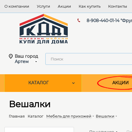
О компании
Услуги
Акции
Как купить
Контакты
8-908-440-01-14 "Фру
Ваш город
Артем
КАТАЛОГ
АКЦИИ
Вешалки
Главная
Каталог
Мебель для прихожей
Вешалки
По наличию
По