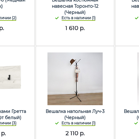
-6 (Медный
Вешалка костюмная
Ве
к)
навесная Торонто-12
нав
(Черный)
р.
1 610
р.
ками Гретта
Вешалка напольная Луч-3
Вешал
фт белый)
(Черный)
р.
2 110
р.