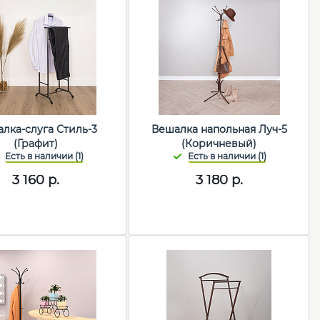
лка-слуга Стиль-3
Вешалка напольная Луч-5
(Графит)
(Коричневый)
3 160
р.
3 180
р.