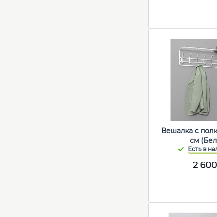
Вешалка с пол
см (Бе
2 600