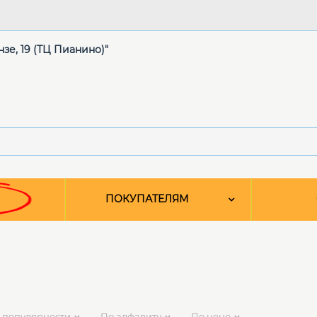
нзе, 19 (ТЦ Пианино)"
ПОКУПАТЕЛЯМ
 популярности
По алфавиту
По цене