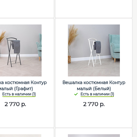
а костюмная Контур
Вешалка костюмная Контур
малый (Графит)
малый (Белый)
2 770
р.
2 770
р.