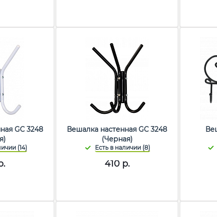
ная GC 3248
Вешалка настенная GC 3248
Ве
я)
(Черная)
р.
410
р.