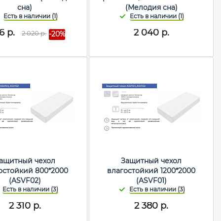
сна)
(Мелодия сна)
16
р.
2 040
р.
2 020
р.
-20%
ащитный чехол
Защитный чехол
остойкий 800*2000
влагостойкий 1200*2000
(ASVF02)
(ASVF01)
2 310
р.
2 380
р.