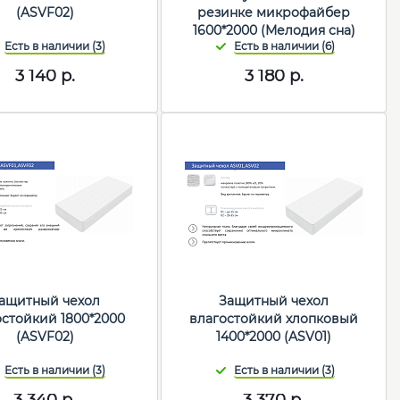
(ASVF02)
резинке микрофайбер
1600*2000 (Мелодия сна)
3 140
р.
3 180
р.
ащитный чехол
Защитный чехол
остойкий 1800*2000
влагостойкий хлопковый
(ASVF02)
1400*2000 (ASV01)