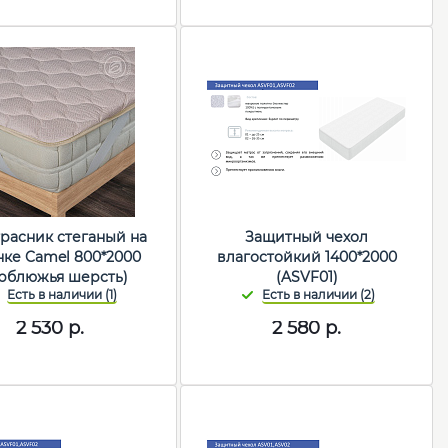
расник стеганый на
Защитный чехол
нке Camel 800*2000
влагостойкий 1400*2000
рблюжья шерсть)
(ASVF01)
2 530
р.
2 580
р.