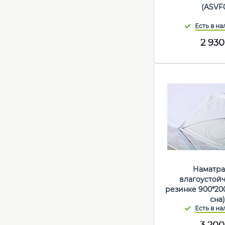
(ASVF
2 930
Наматра
влагоустой
резинке 900*20
сна