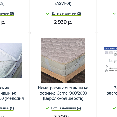
02)
(ASVF01)
р.
2 930
р.
сник
Наматрасник стеганый на
З
чивый на
резинке Camel 900*2000
влаг
00 (Мелодия
(Верблюжья шерсть)
)