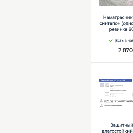
Наматрасник
синтепон (одн
резинке 8
2 870
Защитный
влагостойкий