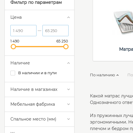
Фильтр по параметрам
Цена
1 490
65 250
Матр
Наличие
В наличии и в пути
По наличию
По
Наличие в магазинах
Какой матрас луч
Однозначного отве
Мебельная фабрика
Из пружинных лучш
Спальное место (мм)
эргономичными. Не
плечом и бедром п