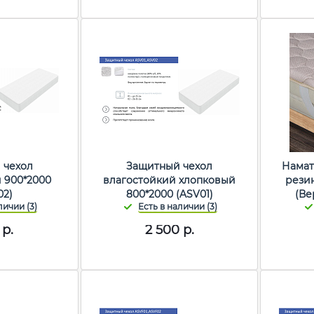
 чехол
Защитный чехол
Намат
 900*2000
влагостойкий хлопковый
рези
02)
800*2000 (ASV01)
(Ве
р.
2 500
р.