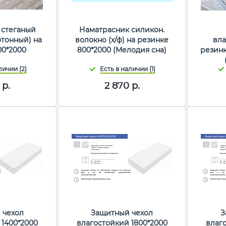
 стеганый
Наматрасник силикон.
отонный) на
волокно (х/ф) на резинке
вла
00*2000
800*2000 (Мелодия сна)
резинк
р.
2 870
р.
 чехол
Защитный чехол
З
 1400*2000
влагостойкий 1800*2000
влаг