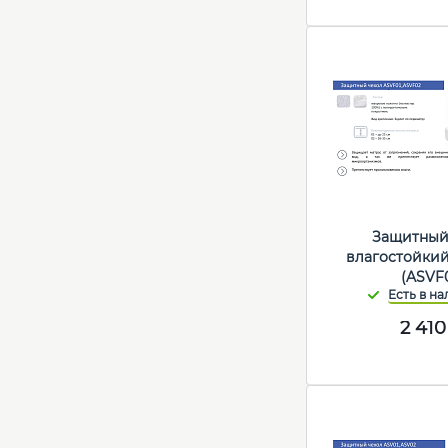
Защитный
влагостойкий
(ASVF
2 410