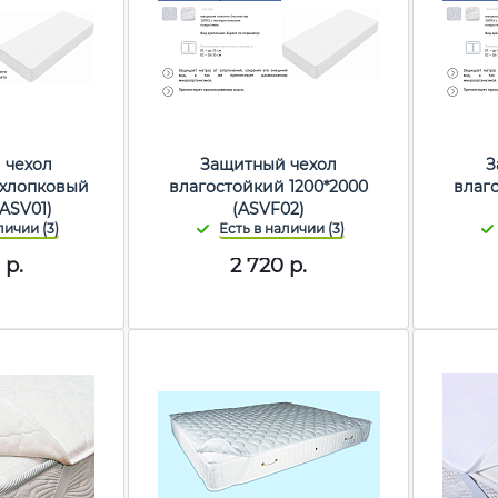
 чехол
Защитный чехол
З
 хлопковый
влагостойкий 1200*2000
влаг
(ASV01)
(ASVF02)
р.
2 720
р.