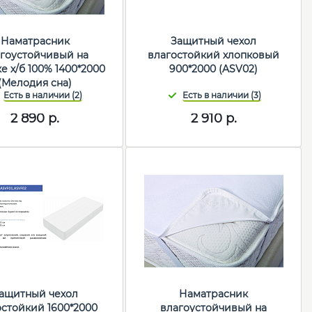
Наматрасник
Защитный чехол
гоустойчивый на
влагостойкий хлопковый
е х/б 100% 1400*2000
900*2000 (ASV02)
(Мелодия сна)
2 890
р.
2 910
р.
ащитный чехол
Наматрасник
остойкий 1600*2000
влагоустойчивый на