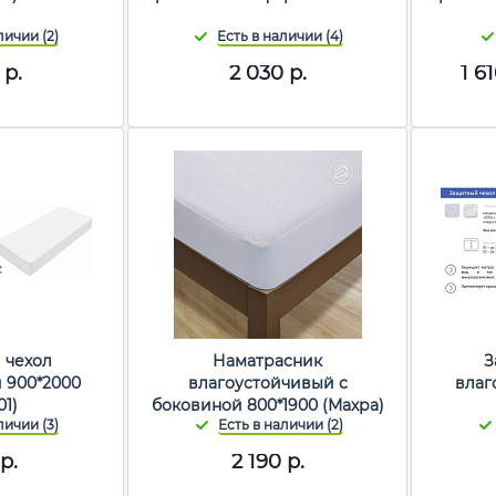
р.
2 030
р.
1 6
 чехол
Наматрасник
З
 900*2000
влагоустойчивый с
влаг
01)
боковиной 800*1900 (Махра)
р.
2 190
р.