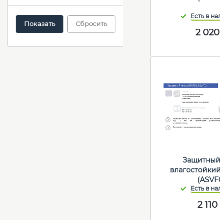
Сбросить
2 020
Защитный
влагостойкий
(ASVF
2 110