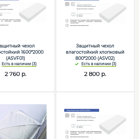
ащитный чехол
Защитный чехол
остойкий 1600*2000
влагостойкий хлопковый
(ASVF01)
800*2000 (ASV02)
2 760
р.
2 800
р.