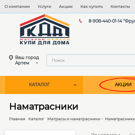
О компании
Услуги
Акции
Как купить
Контакты
8-908-440-01-14 "Фру
Ваш город
Артем
КАТАЛОГ
АКЦИИ
Наматрасники
Главная
Каталог
Матрасы и наматрасники
Наматрасник
По наличию
По