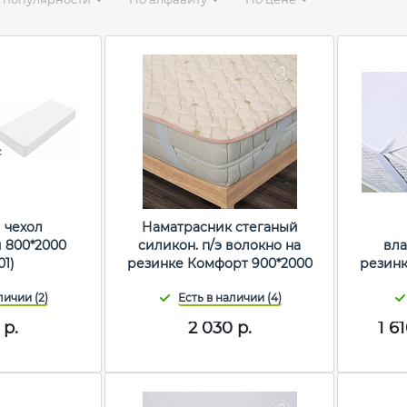
 чехол
Наматрасник стеганый
 800*2000
силикон. п/э волокно на
вла
01)
резинке Комфорт 900*2000
резинк
р.
2 030
р.
1 6