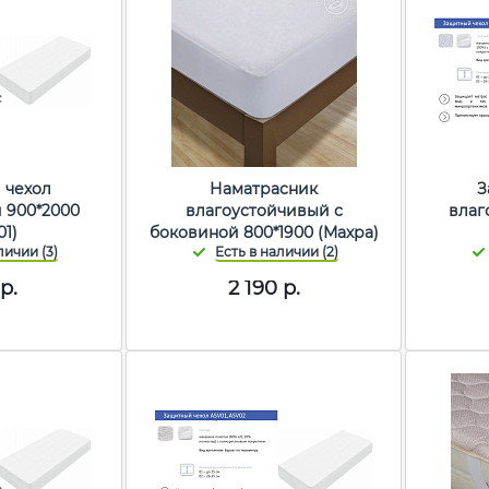
 чехол
Наматрасник
З
 900*2000
влагоустойчивый с
влаг
01)
боковиной 800*1900 (Махра)
р.
2 190
р.