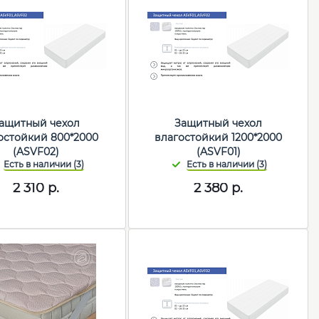
ащитный чехол
Защитный чехол
остойкий 800*2000
влагостойкий 1200*2000
(ASVF02)
(ASVF01)
2 310
р.
2 380
р.