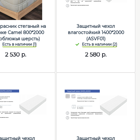
расник стеганый на
Защитный чехол
нке Camel 800*2000
влагостойкий 1400*2000
рблюжья шерсть)
(ASVF01)
2 530
р.
2 580
р.
ащитный чехол
Защитный чехол