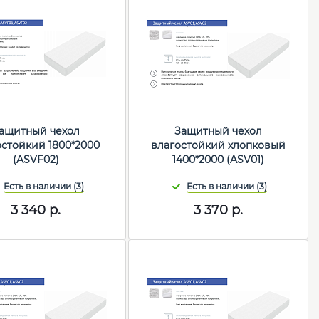
ащитный чехол
Защитный чехол
остойкий 1800*2000
влагостойкий хлопковый
(ASVF02)
1400*2000 (ASV01)
3 340
р.
3 370
р.