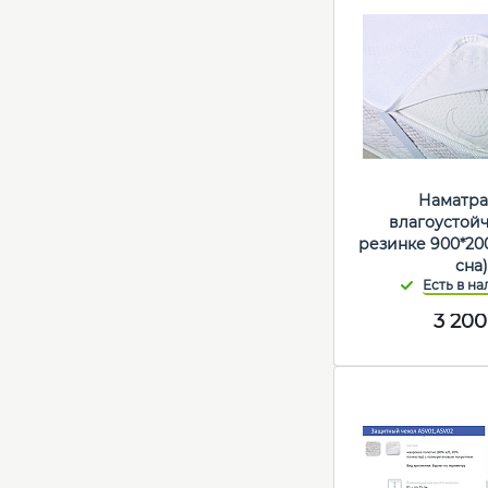
Наматра
влагоустой
резинке 900*20
сна
3 200