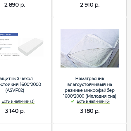
2 890
р.
2 910
р.
ащитный чехол
Наматрасник
остойкий 1600*2000
влагоустойчивый на
(ASVF02)
резинке микрофайбер
1600*2000 (Мелодия сна)
3 140
р.
3 180
р.