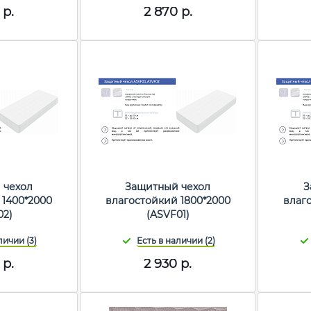
р.
2 870
р.
 чехол
Защитный чехол
З
 1400*2000
влагостойкий 1800*2000
влаг
02)
(ASVF01)
р.
2 930
р.