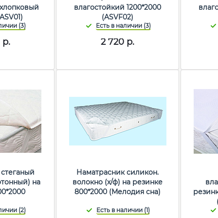
 хлопковый
влагостойкий 1200*2000
влаг
(ASV01)
(ASVF02)
р.
2 720
р.
 стеганый
Наматрасник силикон.
отонный) на
волокно (х/ф) на резинке
вла
00*2000
800*2000 (Мелодия сна)
резинк