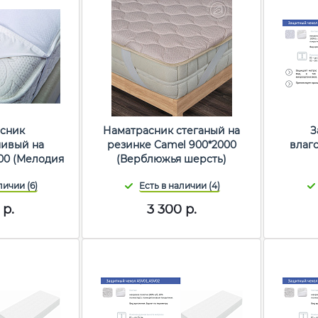
сник
Наматрасник стеганый на
З
чивый на
резинке Camel 900*2000
влаг
00 (Мелодия
(Верблюжья шерсть)
)
р.
3 300
р.