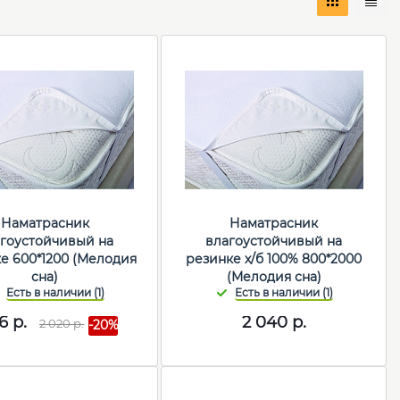
Наматрасник
Наматрасник
гоустойчивый на
влагоустойчивый на
е 600*1200 (Мелодия
резинке х/б 100% 800*2000
сна)
(Мелодия сна)
16
р.
2 040
р.
2 020
р.
-20%