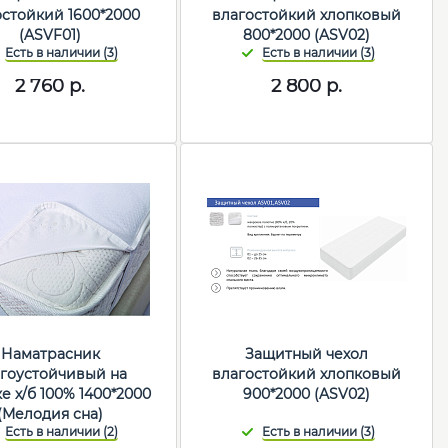
остойкий 1600*2000
влагостойкий хлопковый
(ASVF01)
800*2000 (ASV02)
2 760
р.
2 800
р.
Наматрасник
Защитный чехол
гоустойчивый на
влагостойкий хлопковый
е х/б 100% 1400*2000
900*2000 (ASV02)
(Мелодия сна)