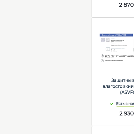
2 870
Защитный
влагостойкий
(ASVF
2 930