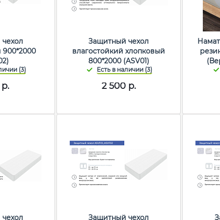
 чехол
Защитный чехол
Намат
 900*2000
влагостойкий хлопковый
рези
02)
800*2000 (ASV01)
(Ве
р.
2 500
р.
 чехол
Защитный чехол
З