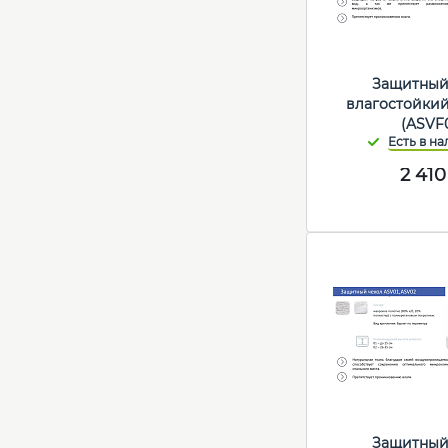
Защитный
влагостойкий
(ASVF
2 410
Защитный