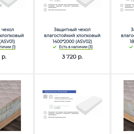
 чехол
Защитный чехол
З
 хлопковый
влагостойкий хлопковый
влаго
(ASV01)
1400*2000 (ASV02)
1
р.
3 720
р.