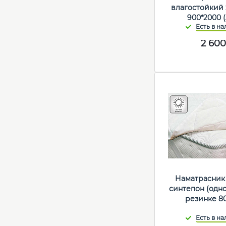
влагостойкий
900*2000 
2 600
Наматрасник
синтепон (одн
резинке 8