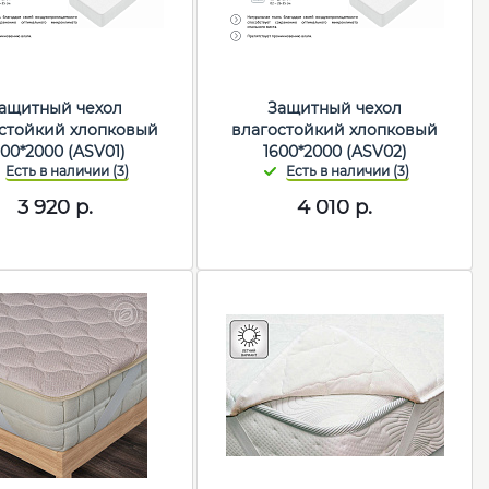
ащитный чехол
Защитный чехол
стойкий хлопковый
влагостойкий хлопковый
800*2000 (ASV01)
1600*2000 (ASV02)
3 920
р.
4 010
р.