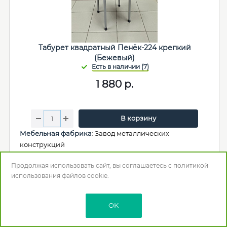
Табурет квадратный Пенёк-224 крепкий
(Бежевый)
1 880
р.
В корзину
Мебельная фабрика
:
Завод металлических
конструкций
Макс. нагрузка (кг)
: 170
Продолжая использовать сайт, вы соглашаетесь с
политикой
Цвет
: Бежевый
использования
файлов cookie.
Длина (мм)
: 485
Глубина (Ширина) (мм)
: 485
Высота (мм)
: 470
OK