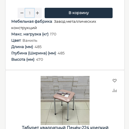
В корзину
Мебельная фабрика
:
Завод металлических
конструкций
Макс. нагрузка (кг)
: 170
Цвет
: Ваниль
Длина (мм)
: 485
Глубина (Ширина) (мм)
: 485
Высота (мм)
: 470
Табурет квадратный Пенёк-224 крепкий