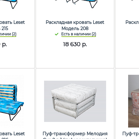
овать Leset
Раскладная кровать Leset
Раскл
 215
Модель 208
0
р.
18 630
р.
овать Leset
Пуф-трансформер Мелодия
Пуф-т