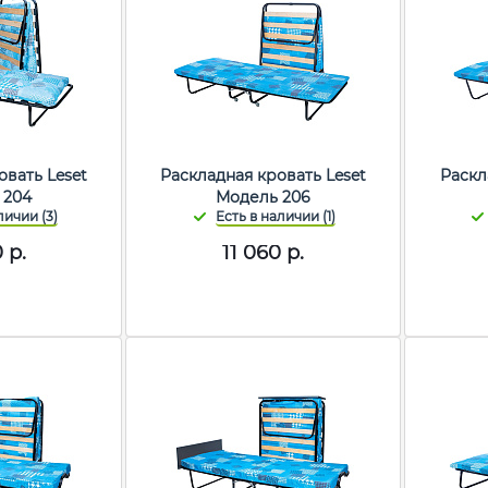
овать Leset
Раскладная кровать Leset
Раскл
 204
Модель 206
0
р.
11 060
р.