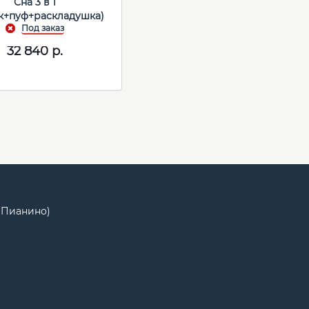
Сна 3 в 1
к+пуф+раскладушка)
32 840
р.
Ц Пианино)