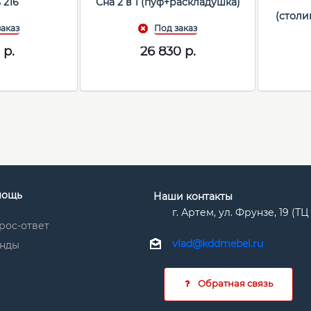
 216
Сна 2 в 1 (пуф+раскладушка)
(столи
0
р.
26 830
р.
мощь
Наши контакты
г. Артем, ул. Фрунзе, 19 (Т
рос-ответ
vlad@kddmebel.ru
нды
Обратная связь