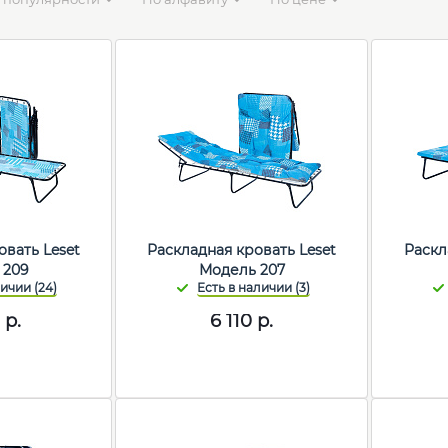
овать Leset
Раскладная кровать Leset
Раскл
 209
Модель 207
0
р.
6 110
р.