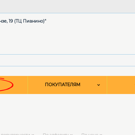
нзе, 19 (ТЦ Пианино)"
ПОКУПАТЕЛЯМ
 популярности
По алфавиту
По цене