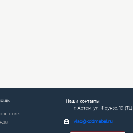
мощь
Наши контакты
г. Артем, ул. Фрунзе, 19 (Т
рос-ответ
vlad@kddmebel.ru
нды