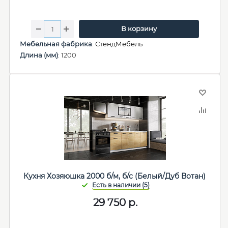
В корзину
Мебельная фабрика
:
СтендМебель
Длина (мм)
: 1200
Кухня Хозяюшка 2000 б/м, б/с (Белый/Дуб Вотан)
29 750
р.