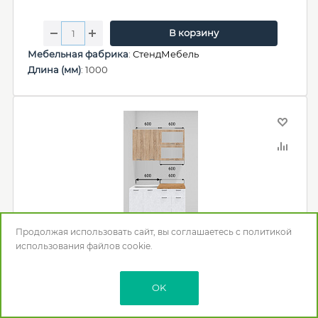
В корзину
Мебельная фабрика
:
СтендМебель
Длина (мм)
: 1000
Продолжая использовать сайт, вы соглашаетесь с
политикой
Кухня Бетоны 1,2 МДФ Белый (Дуб сонома/Бетон
использования
файлов cookie.
снежный/Столешница Дуб кера)
30 490
р.
OK