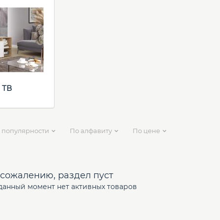
 ТВ
 популярности
По алфавиту
По цене
 сожалению, раздел пуст
данный момент нет активных товаров