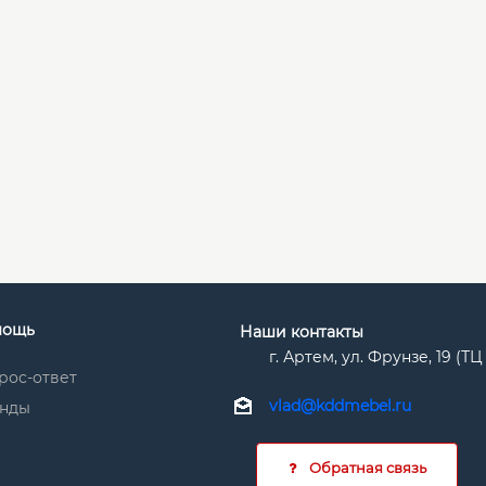
мощь
Наши контакты
г. Артем, ул. Фрунзе, 19 (Т
рос-ответ
vlad@kddmebel.ru
нды
Обратная связь