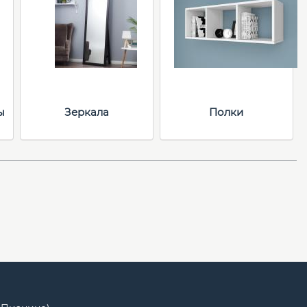
ы
Зеркала
Полки