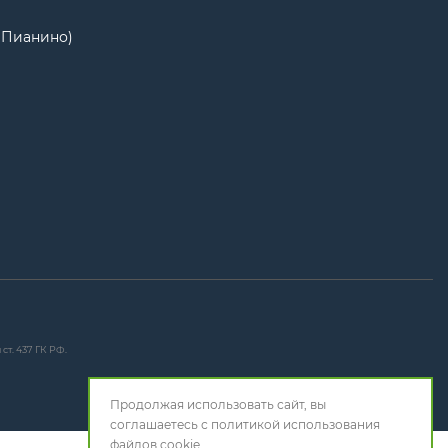
Ц Пианино)
т. 437 ГК РФ.
Продолжая использовать сайт, вы
соглашаетесь с
политикой использования
файлов cookie.