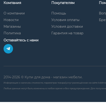
Компания
Покупателям
По
О компании
Помощь
Воп
Новости
Условия оплаты
Бре
Магазины
Условия доставки
Политика
Гарантия на товар
Оставайтесь с нами
2014-2026 © Купи для дома - магазин мебели.
Информация о наличии, стоимости, параметрах товара/услуг размещённая на сайте kddme
Любые данные могут быть изменены в любое время и без предупреждения. Для получени