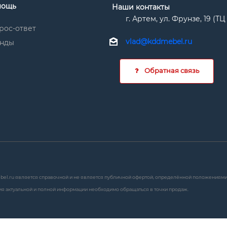
мощь
Наши контакты
г. Артем, ул. Фрунзе, 19 (Т
рос-ответ
vlad@kddmebel.ru
нды
Обратная связь
bel.ru является справочной и не является публичной офертой, определённой положениями с
я актуальной и полной информации необходимо обращаться в точки продаж.